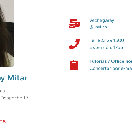
vechegaray
@usal.es
Tel: 923 294500
Extensión: 1755
Tutorías / Office ho
Concertar por e-ma
ay Mitar
nca
 Despacho 1.7.
ts